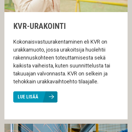
KVR-URAKOINTI
Kokonaisvastuurakentaminen eli KVR on
urakkamuoto, jossa urakoitsija huolehtii
rakennuskohteen toteuttamisesta sekä
kaikista vaiheista, kuten suunnittelusta tai
takuuajan valvonnasta. KVR on selkein ja
tehokkain urakkavaihtoehto tilaajalle.
LUE LISÄÄ