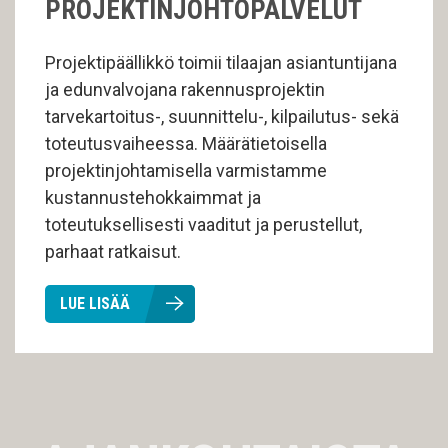
PROJEKTINJOHTOPALVELUT
Projektipäällikkö toimii tilaajan asiantuntijana
ja edunvalvojana rakennusprojektin
tarvekartoitus-, suunnittelu-, kilpailutus- sekä
toteutusvaiheessa. Määrätietoisella
projektinjohtamisella varmistamme
kustannustehokkaimmat ja
toteutuksellisesti vaaditut ja perustellut,
parhaat ratkaisut.
LUE LISÄÄ