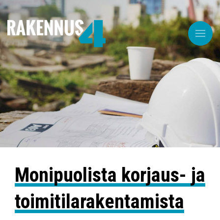
Monipuolista korjaus- ja
toimitila­rakentamista