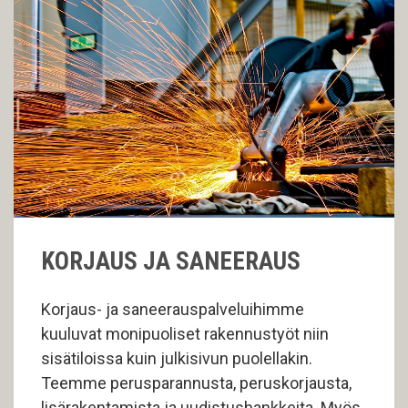
KORJAUS JA SANEERAUS
Korjaus- ja saneerauspalveluihimme
kuuluvat monipuoliset rakennustyöt niin
sisätiloissa kuin julkisivun puolellakin.
Teemme perusparannusta, peruskorjausta,
lisärakentamista ja uudistushankkeita. Myös